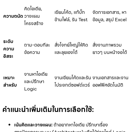
คิดไอเดีย,
เขียนโค้ด, แก้บั๊ก
จัดการเอกสาร, หา
ความถนัด
วางแผน
ข้ามไฟล์, รัน Test
ข้อมูล, สรุป Excel
โครงสร้าง
ระดับ
ถาม-ตอบทีละ
สั่งโจทย์ใหญ่ให้คิด
สั่งงานภาพรวม
ความ
ข้อความ
และลุยเองได้
ยาวๆ บนหน้าจอได้
อิสระ
งานหาไอเดีย
เหมาะ
งานเขียนโค้ดและรัน
งานเอกสารและงาน
และปรึกษา
สำหรับ
โปรเจกต์ซอฟต์แวร์
ออฟฟิศอัตโนมัติ
Logic
คำแนะนำเพิ่มเติมในการเลือกใช้:
เน้นคิดและวางแผน:
ถ้าอยากหาไอเดีย ปรึกษาเรื่อง