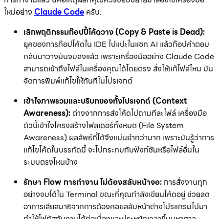
ใหม่อย่าง
Claude Code
ครับ:
เลิกพฤติกรรมก๊อปปี้โค้ดวาง (Copy & Paste is Dead):
ยุคของการก๊อปโค้ดใน IDE ไปแปะในแชท AI แล้วก๊อปคำตอบ
กลับมาวางมันจบลงแล้ว เพราะเครื่องมืออย่าง Claude Code
สามารถเข้าถึงไฟล์ในเครื่องคุณได้โดยตรง สั่งให้แก้ไฟล์ไหน มัน
จัดการพิมพ์แก้ไขให้ทันทีในโปรเจกต์
เข้าใจภาพรวมและบริบทของทั้งโปรเจกต์ (Context
Awareness):
ต่างจากการส่งโค้ดไปถามทีละไฟล์ เครื่องมือ
ตัวนี้เข้าใจโครงสร้างโฟลเดอร์ทั้งหมด (File System
Awareness) ผลลัพธ์ที่ได้จึงแม่นยำกว่ามาก เพราะมันรู้ว่าการ
แก้ไขโค้ดในบรรทัดนี้ จะไปกระทบกับฟังก์ชันหรือไฟล์อื่นใน
ระบบตรงไหนบ้าง
รักษา Flow การทำงาน ไม่ต้องสลับหน้าจอ:
การสั่งงานทุก
อย่างจบได้ใน Terminal ขณะที่คุณกำลังเขียนโค้ดอยู่ ช่วยลด
อาการเสียสมาธิจากการต้องคอยสลับหน้าต่างโปรแกรมไปมา
ทำให้โฟกัสกับงานได้ต่อเนื่องและประหยัดเวลาขึ้นมหาศาล