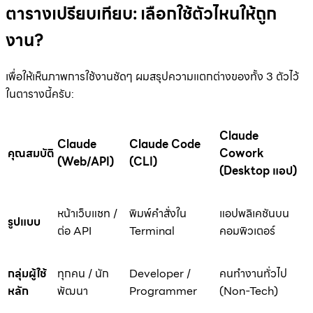
ตารางเปรียบเทียบ: เลือกใช้ตัวไหนให้ถูก
งาน?
เพื่อให้เห็นภาพการใช้งานชัดๆ ผมสรุปความแตกต่างของทั้ง 3 ตัวไว้
ในตารางนี้ครับ:
Claude
Claude
Claude Code
คุณสมบัติ
Cowork
(Web/API)
(CLI)
(Desktop แอป)
หน้าเว็บแชท /
พิมพ์คำสั่งใน
แอปพลิเคชันบน
รูปแบบ
ต่อ API
Terminal
คอมพิวเตอร์
กลุ่มผู้ใช้
ทุกคน / นัก
Developer /
คนทำงานทั่วไป
หลัก
พัฒนา
Programmer
(Non-Tech)