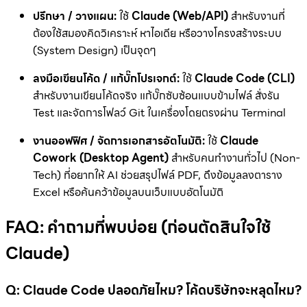
ปรึกษา / วางแผน:
ใช้
Claude (Web/API)
สำหรับงานที่
ต้องใช้สมองคิดวิเคราะห์ หาไอเดีย หรือวางโครงสร้างระบบ
(System Design) เป็นจุดๆ
ลงมือเขียนโค้ด / แก้บั๊กโปรเจกต์:
ใช้
Claude Code (CLI)
สำหรับงานเขียนโค้ดจริง แก้บั๊กซับซ้อนแบบข้ามไฟล์ สั่งรัน
Test และจัดการโฟลว์ Git ในเครื่องโดยตรงผ่าน Terminal
งานออฟฟิศ / จัดการเอกสารอัตโนมัติ:
ใช้
Claude
Cowork (Desktop Agent)
สำหรับคนทำงานทั่วไป (Non-
Tech) ที่อยากให้ AI ช่วยสรุปไฟล์ PDF, ดึงข้อมูลลงตาราง
Excel หรือค้นคว้าข้อมูลบนเว็บแบบอัตโนมัติ
FAQ: คำถามที่พบบ่อย (ก่อนตัดสินใจใช้
Claude)
Q: Claude Code ปลอดภัยไหม? โค้ดบริษัทจะหลุดไหม?