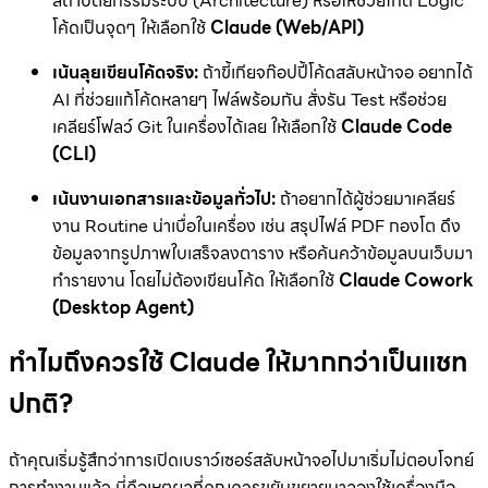
สถาปัตยกรรมระบบ (Architecture) หรือให้ช่วยไกด์ Logic
โค้ดเป็นจุดๆ ให้เลือกใช้
Claude (Web/API)
เน้นลุยเขียนโค้ดจริง:
ถ้าขี้เกียจก๊อปปี้โค้ดสลับหน้าจอ อยากได้
AI ที่ช่วยแก้โค้ดหลายๆ ไฟล์พร้อมกัน สั่งรัน Test หรือช่วย
เคลียร์โฟลว์ Git ในเครื่องได้เลย ให้เลือกใช้
Claude Code
(CLI)
เน้นงานเอกสารและข้อมูลทั่วไป:
ถ้าอยากได้ผู้ช่วยมาเคลียร์
งาน Routine น่าเบื่อในเครื่อง เช่น สรุปไฟล์ PDF กองโต ดึง
ข้อมูลจากรูปภาพใบเสร็จลงตาราง หรือค้นคว้าข้อมูลบนเว็บมา
ทำรายงาน โดยไม่ต้องเขียนโค้ด ให้เลือกใช้
Claude Cowork
(Desktop Agent)
ทำไมถึงควรใช้ Claude ให้มากกว่าเป็นแชท
ปกติ?
ถ้าคุณเริ่มรู้สึกว่าการเปิดเบราว์เซอร์สลับหน้าจอไปมาเริ่มไม่ตอบโจทย์
การทำงานแล้ว นี่คือเหตุผลที่คุณควรขยับขยายมาลองใช้เครื่องมือ