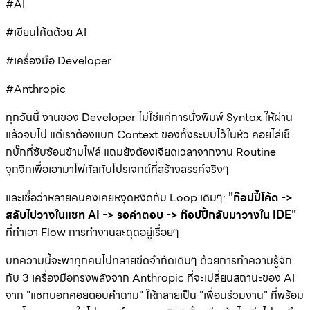
#AI
#เขียนโค้ดด้วย AI
#เครื่องมือ Developer
#Anthropic
ทุกวันนี้ งานของ Developer ไม่ใช่แค่การนั่งพิมพ์ Syntax ให้ผ่าน
แล้วจบไป แต่เราต้องแบก Context ของทั้งระบบไว้ในหัว คอยไล่เช็
กบั๊กที่ซับซ้อนข้ามไฟล์ แถมยังต้องเจียดเวลาจากงาน Routine
จุกจิกเพื่อเอามาโฟกัสกับโปรเจกต์ที่สร้างสรรค์จริงๆ
และเชื่อว่าหลายคนคงเคยหงุดหงิดกับ Loop เดิมๆ:
"ก๊อปปี้โค้ด ->
สลับไปวางในแชท AI -> รอคำตอบ -> ก๊อปปี้กลับมาวางใน IDE"
ที่ทำเอา Flow การทำงานสะดุดอยู่เรื่อยๆ
บทความนี้จะพาทุกคนไปทลายขีดจำกัดเดิมๆ ด้วยการทำความรู้จัก
กับ 3 เครื่องมือทรงพลังจาก Anthropic ที่จะเปลี่ยนสถานะของ AI
จาก "แชทบอทคอยตอบคำถาม" ให้กลายเป็น "เพื่อนร่วมงาน" ที่พร้อม