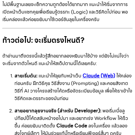
ไม่มีพื้นฐานเลยจะเช็กความถูกต้องได้ยากมาก แนะนำให้เริ่มจากการ
เปิดหน้าเว็บแชทคุยเพื่อเรียนรู้ตรรกะ (Logic) และวิธีคิดไปก่อน พอ
เริ่มคล่องแล้วค่อยขยับมาใช้เวอร์ชันลุยในเครื่องครับ
ก้าวต่อไป: จะเริ่มตรงไหนดี?
ถ้าอ่านมาถึงตรงนี้แล้วรู้สึกอยากลองหยิบมาใช้บ้าง แต่ยังไม่แน่ใจว่า
จะเริ่มจากตัวไหนดี แนะนำให้สเต็ปตามนี้ได้เลยครับ:
สายเริ่มต้น:
แนะนำให้ลุยกับหน้าเว็บ
Claude (Web)
ให้คล่อง
ก่อนครับ ฝึกวิธีคุย วิธีสั่งงาน (Prompting) และคอยสังเกต
วิธีที่ AI วางโครงสร้างโค้ดหรือจัดระเบียบข้อมูล เพื่อให้เราเข้าใจ
วิธีคิดและตรรกะของมันก่อน
สายอยากลุยงานจริง (สำหรับ Developer):
พอเริ่มเบื่อลู
ปก๊อปปี้โค้ดสลับหน้าจอไปมา และอยากเร่ง Workflow ให้เร็ว
ขึ้น ค่อยขยับมาติดตั้ง
Claude Code
ลงในเครื่อง แล้วลอง
ส่งโจทย์เล็กๆ ให้มันช่วยแก้บั๊กหรือเขียนฟีเจอร์สั้นๆ ดูครับ