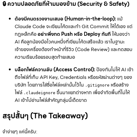
🔒 ความปลอดภัยที่ห้ามมองข้าม (Security & Safety)
ต้องมีคนตรวจงานเสมอ (Human-in-the-loop):
แม้
Claude Code จะเขียนโค้ดและทำ Git Commit ให้ได้เอง แต่
กฎเหล็กคือ
อย่าเพิ่งกด Push หรือ Deploy ทันที
ให้มองว่า
AI คือลูกน้องมือไวคนหนึ่งที่เขียนโค้ดเสร็จแล้ว เราในฐานะ
เจ้าของเครื่องต้องทำหน้าที่รีวิว (Code Review) และทดสอบ
ความเรียบร้อยรอบสุดท้ายเสมอ
บล็อกไฟล์ความลับ (Access Control):
ป้องกันไม่ให้ AI เข้า
ถึงไฟล์ที่เก็บ API Key, Credentials หรือรหัสผ่านต่างๆ ของ
บริษัท โดยการใส่ชื่อไฟล์เหล่านั้นไว้ใน
หรือสร้าง
.gitignore
ไฟล์
ขึ้นมาแยกต่างหาก เพื่อจำกัดพื้นที่ไม่ให้
.claudeignore
AI เข้าไปอ่านไฟล์สำคัญกลุ่มนี้เด็ดขาด
สรุปสั้นๆ (The Takeaway)
จำง่ายๆ แค่นี้ครับ: