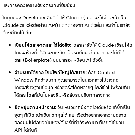
และการคิดวิเคราะห์เชิงตรรกะที่ซับซ้อน
ในมุมของ Developer สิ่งที่ทำให้ Claude (ไม่ว่าจะใช้ผ่านหน้าเว็บ
Claude.ai หรือต่อผ่าน API) แตกต่างจาก AI ตัวอื่น และทำไมเรายัง
ต้องมีติดไว้ คือ:
เขียนโค้ดสะอาดและใช้ได้จริง:
เวลาเราสั่งให้ Claude เขียนโค้ด
โครงสร้างที่ได้มักจะกระชับ เป็นระเบียบ อ่านง่าย และไม่มีโค้ด
ขยะ (Boilerplate) ปนมาเยอะเหมือน AI ตัวอื่น
จำบริบทได้ยาว โยนไฟล์ใหญ่ได้สบาย:
ด้วย Context
Window ที่กว้างมาก คุณสามารถโยนเอกสารโปรเจกต์
โครงสร้างฐานข้อมูล หรือซอร์สโค้ดหลายๆ ไฟล์เข้าไปพร้อมกัน
ได้เลย โดยที่มันไม่หลงลืมหรือสับสนบริบทกลางทาง
ยืดหยุ่นตามหน้างาน:
วันไหนอยากนั่งคิดไอเดียหรือแก้บั๊กเป็น
จุดๆ ก็เปิดหน้าเว็บแชทคุยได้เลย หรือถ้าอยากเอาความฉลาด
ของมันไปต่อยอดในซอฟต์แวร์ที่กำลังพัฒนา ก็เรียกใช้ผ่าน
API ได้ทันที