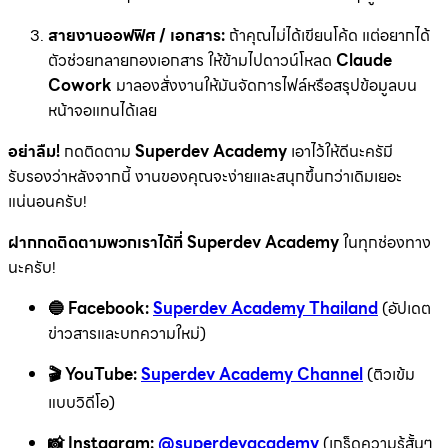
สายงานออฟฟิศ / เอกสาร:
ถ้าคุณไม่ได้เขียนโค้ด แต่อยากได้
ตัวช่วยทลายกองเอกสาร ให้ข้ามไปดาวน์โหลด
Claude
Cowork
มาลองสั่งงานให้มันจัดการไฟล์หรือสรุปข้อมูลบน
หน้าจอแทนได้เลย
อย่าลืม!
กดติดตาม
Superdev Academy
เอาไว้ให้ดีนะครัมี
รับรองว่าหลังจากนี้ งานของคุณจะง่ายและสนุกขึ้นกว่าเดิมเยอะ
แน่นอนครับ!
ฝากกดติดตามพวกเราได้ที่ Superdev Academy
ในทุกช่องทาง
นะครับ!
🔵 Facebook:
Superdev Academy Thailand
(อัปเดต
ข่าวสารและบทความใหม่)
🎬 YouTube:
Superdev Academy Channel
(ติวเข้ม
แบบวิดีโอ)
📸 Instagram:
@superdevacademy
(เกร็ดความรู้สั้นๆ