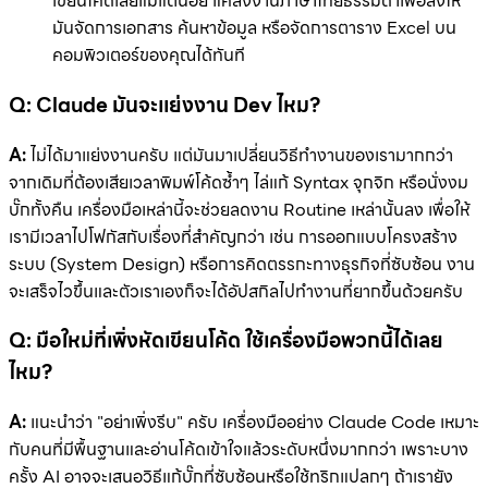
เขียนโค้ดเลยแม้แต่น้อย แค่สั่งงานภาษาไทยธรรมดาเพื่อสั่งให้
มันจัดการเอกสาร ค้นหาข้อมูล หรือจัดการตาราง Excel บน
คอมพิวเตอร์ของคุณได้ทันที
Q: Claude มันจะแย่งงาน Dev ไหม?
A:
ไม่ได้มาแย่งงานครับ แต่มันมาเปลี่ยนวิธีทำงานของเรามากกว่า
จากเดิมที่ต้องเสียเวลาพิมพ์โค้ดซ้ำๆ ไล่แก้ Syntax จุกจิก หรือนั่งงม
บั๊กทั้งคืน เครื่องมือเหล่านี้จะช่วยลดงาน Routine เหล่านั้นลง เพื่อให้
เรามีเวลาไปโฟกัสกับเรื่องที่สำคัญกว่า เช่น การออกแบบโครงสร้าง
ระบบ (System Design) หรือการคิดตรรกะทางธุรกิจที่ซับซ้อน งาน
จะเสร็จไวขึ้นและตัวเราเองก็จะได้อัปสกิลไปทำงานที่ยากขึ้นด้วยครับ
Q: มือใหม่ที่เพิ่งหัดเขียนโค้ด ใช้เครื่องมือพวกนี้ได้เลย
ไหม?
A:
แนะนำว่า "อย่าเพิ่งรีบ" ครับ เครื่องมืออย่าง Claude Code เหมาะ
กับคนที่มีพื้นฐานและอ่านโค้ดเข้าใจแล้วระดับหนึ่งมากกว่า เพราะบาง
ครั้ง AI อาจจะเสนอวิธีแก้บั๊กที่ซับซ้อนหรือใช้ทริกแปลกๆ ถ้าเรายัง