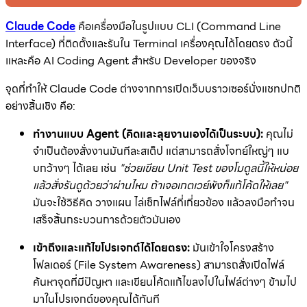
Claude Code
คือเครื่องมือในรูปแบบ CLI (Command Line
Interface) ที่ติดตั้งและรันใน Terminal เครื่องคุณได้โดยตรง ตัวนี้
แหละคือ AI Coding Agent สำหรับ Developer ของจริง
จุดที่ทำให้ Claude Code ต่างจากการเปิดเว็บบราวเซอร์นั่งแชทปกติ
อย่างสิ้นเชิง คือ:
ทำงานแบบ Agent (คิดและลุยงานเองได้เป็นระบบ):
คุณไม่
จำเป็นต้องสั่งงานมันทีละสเต็ป แต่สามารถสั่งโจทย์ใหญ่ๆ แบ
บกว้างๆ ได้เลย เช่น
"ช่วยเขียน Unit Test ของโมดูลนี้ให้หน่อย
แล้วสั่งรันดูด้วยว่าผ่านไหม ถ้าเจอเกตเวย์พังก็แก้โค้ดให้เลย"
มันจะใช้วิธีคิด วางแผน ไล่เช็กไฟล์ที่เกี่ยวข้อง แล้วลงมือทำจน
เสร็จสิ้นกระบวนการด้วยตัวมันเอง
เข้าถึงและแก้ไขโปรเจกต์ได้โดยตรง:
มันเข้าใจโครงสร้าง
โฟลเดอร์ (File System Awareness) สามารถสั่งเปิดไฟล์
ค้นหาจุดที่มีปัญหา และเขียนโค้ดแก้ไขลงไปในไฟล์ต่างๆ ข้ามไป
มาในโปรเจกต์ของคุณได้ทันที