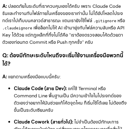
A:
ปลอดภัยในระดับที่เราควบคุมเองได้ครับ เพราะ Claude Code
รันและทำงานกับไฟล์ภายในเครื่องของเราเท่านั้น ไม่ได้อัปโหลดโปรเจ
กต์เราไปเก็บบนคลาวด์สาธารณะ แถมเรายังใช้ไฟล์
หรือ
.gitignore
เพื่อล็อกไม่ให้ AI เข้ามายุ่งกับไฟล์ความลับหรือ API
.claudeignore
Key ได้ด้วย แต่กฎเหล็กที่ทิ้งไม่ได้คือ "เราต้องตรวจสอบโค้ดด้วยตา
ตัวเองก่อนกด Commit หรือ Push ทุกครั้ง" ครับ
Q: ต้องมีทักษะระดับไหนถึงจะเริ่มใช้งานเครื่องมือพวกนี้
ได้?
A:
แยกตามเครื่องมือแบบนี้ครับ:
Claude Code (สาย Dev):
แค่ใช้ Terminal หรือ
Command Line พื้นฐานเป็น มีความเข้าใจในโปรเจกต์ของ
ตัวเองว่าอยากให้มันช่วยแก้โค้ดจุดไหน ก็เริ่มใช้ได้เลย ไม่ต้องถึง
ขั้นเป็นระดับเซียนครับ
Claude Cowork (สายทั่วไป):
ไม่จำเป็นต้องมีทักษะการ