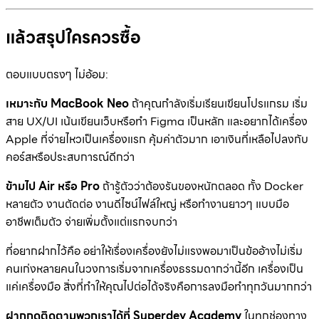
แล้วสรุปใครควรซื้อ
ตอบแบบตรงๆ ไม่อ้อม:
เหมาะกับ MacBook Neo
ถ้าคุณกำลังเริ่มเรียนเขียนโปรแกรม เริ่ม
สาย UX/UI เน้นเขียนเว็บหรือทำ Figma เป็นหลัก และอยากได้เครื่อง
Apple ที่จ่ายไหวเป็นเครื่องแรก คุ้มค่าตัวมาก เอาเงินที่เหลือไปลงกับ
คอร์สหรือประสบการณ์ดีกว่า
ข้ามไป Air หรือ Pro
ถ้ารู้ตัวว่าต้องรันของหนักตลอด ทั้ง Docker
หลายตัว งานตัดต่อ งานดีไซน์ไฟล์ใหญ่ หรือทำงานยาวๆ แบบมือ
อาชีพเต็มตัว จ่ายเพิ่มตั้งแต่แรกจบกว่า
ที่อยากฝากไว้คือ อย่าให้เรื่องเครื่องยังไม่แรงพอมาเป็นข้ออ้างไม่เริ่ม
คนเก่งหลายคนในวงการเริ่มจากเครื่องธรรมดากว่านี้อีก เครื่องเป็น
แค่เครื่องมือ สิ่งที่ทำให้คุณไปต่อได้จริงคือการลงมือทำทุกวันมากกว่า
ฝากกดติดตามพวกเราได้ที่ Superdev Academy
ในทุกช่องทาง