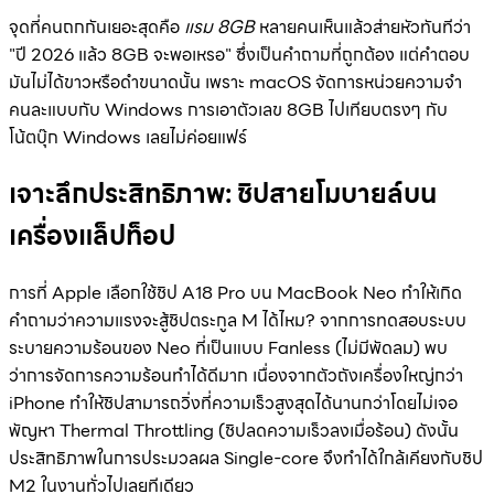
จุดที่คนถกกันเยอะสุดคือ
แรม 8GB
หลายคนเห็นแล้วส่ายหัวทันทีว่า
"ปี 2026 แล้ว 8GB จะพอเหรอ" ซึ่งเป็นคำถามที่ถูกต้อง แต่คำตอบ
มันไม่ได้ขาวหรือดำขนาดนั้น เพราะ macOS จัดการหน่วยความจำ
คนละแบบกับ Windows การเอาตัวเลข 8GB ไปเทียบตรงๆ กับ
โน้ตบุ๊ก Windows เลยไม่ค่อยแฟร์
เจาะลึกประสิทธิภาพ: ชิปสายโมบายล์บน
เครื่องแล็ปท็อป
การที่ Apple เลือกใช้ชิป A18 Pro บน MacBook Neo ทำให้เกิด
คำถามว่าความแรงจะสู้ชิปตระกูล M ได้ไหม? จากการทดสอบระบบ
ระบายความร้อนของ Neo ที่เป็นแบบ Fanless (ไม่มีพัดลม) พบ
ว่าการจัดการความร้อนทำได้ดีมาก เนื่องจากตัวถังเครื่องใหญ่กว่า
iPhone ทำให้ชิปสามารถวิ่งที่ความเร็วสูงสุดได้นานกว่าโดยไม่เจอ
พัญหา Thermal Throttling (ชิปลดความเร็วลงเมื่อร้อน) ดังนั้น
ประสิทธิภาพในการประมวลผล Single-core จึงทำได้ใกล้เคียงกับชิป
M2 ในงานทั่วไปเลยทีเดียว