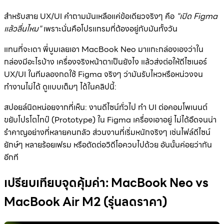
สำหรับสาย UX/UI คำถามมันเหลือแค่ข้อเดียวจริงๆ คือ
"เปิด Figma
แล้วลื่นไหม"
เพราะนั่นคือโปรแกรมที่ต้องอยู่กับมันทั้งวัน
แทนที่จะเดา พี่บูมเลยเอา MacBook Neo มาแกะกล่องเองว่าใน
กล่องมีอะไรบ้าง เครื่องจริงหน้าตาเป็นยังไง แล้วส่งต่อให้ดีไซเนอร์
UX/UI ในทีมลองกดใช้ Figma จริงๆ ว่ามันรับไหวหรือหน่วงจน
ทำงานไม่ได้ ดูแบบเต็มๆ ได้ในคลิปนี้:
สปอยล์นิดหน่อยจากที่เห็น: งานดีไซน์ทั่วไป ทำ UI ต่อคอมโพเนนต์
ขยับโปรโตไทป์ (Prototype) ใน Figma เครื่องเอาอยู่ ไม่ได้อืดจนน่า
รำคาญอย่างที่หลายคนกลัว ส่วนงานที่เริ่มหนักจริงๆ เช่นไฟล์ดีไซน์
ยักษ์ๆ หลายร้อยเฟรม หรือตัดต่อวิดีโอควบไปด้วย อันนั้นค่อยว่ากัน
อีกที
เปรียบเทียบจุดคุ้มค่า: MacBook Neo vs
MacBook Air M2 (รุ่นลดราคา)