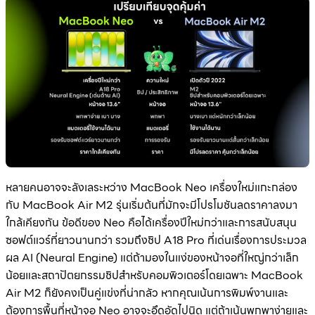
หลายคนอาจจะลังเลระหว่าง MacBook Neo เครื่องใหม่แกะกล่อง
กับ MacBook Air M2 รุ่นเริ่มต้นที่มักจะมีโปรโมชันลดราคาลงมา
ใกล้เคียงกัน ข้อดีของ Neo คือได้เครื่องปีใหม่กว่าและการสนับสนุน
ซอฟต์แวร์ที่ยาวนานกว่า รวมถึงชิป A18 Pro ที่เด่นเรื่องการประมวล
ผล AI (Neural Engine) แต่ถ้ามองในแง่ของหน้าจอที่ใหญ่กว่าเล็ก
น้อยและสถาปัตยกรรมชิปสำหรับคอมพิวเตอร์โดยเฉพาะ MacBook
Air M2 ก็ยังคงเป็นคู่แข่งที่น่ากลัว หากคุณเน้นการพิมพ์งานและ
ต้องการพื้นที่หน้าจอ Neo อาจจะอึดอัดไปนิด แต่ถ้าเน้นพกพาง่ายและ