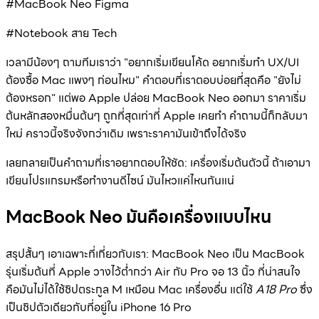
#MacBook Neo Figma
#Notebook สาย Tech
เวลามีน้องๆ ถามทีมเราว่า "อยากเริ่มเขียนโค้ด อยากเริ่มทำ UX/UI
ต้องซื้อ Mac แพงๆ ก่อนไหม" คำตอบที่เราตอบบ่อยที่สุดคือ "ยังไม่
ต้องหรอก" แต่พอ Apple ปล่อย MacBook Neo ออกมา ราคาเริ่ม
ต้นหลักสองหมื่นต้นๆ ถูกที่สุดเท่าที่ Apple เคยทำ คำถามนี้ก็กลับมา
ใหม่ คราวนี้จริงจังกว่าเดิม เพราะราคามันเข้าถึงได้จริง
เลยกลายเป็นคำถามที่เราอยากตอบให้ชัด: เครื่องเริ่มต้นตัวนี้ ถ้าเอามา
เขียนโปรแกรมหรือทำงานดีไซน์ มันไหวแค่ไหนกันแน่
MacBook Neo มันคือเครื่องแบบไหน
สรุปสั้นๆ เอาเฉพาะที่เกี่ยวกับเรา: MacBook Neo เป็น MacBook
รุ่นเริ่มต้นที่ Apple วางไว้ต่ำกว่า Air กับ Pro จอ 13 นิ้ว ที่น่าสนใจ
คือมันไม่ได้ใช้ชิปตระกูล M เหมือน Mac เครื่องอื่น แต่ใช้
A18 Pro
ซึ่ง
เป็นชิปตัวเดียวกับที่อยู่ใน iPhone 16 Pro