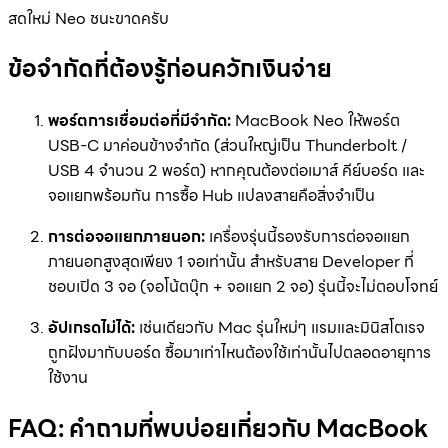
สดใหม่ Neo ชนะขาดครับ
ข้อจำกัดที่ต้องรู้ก่อนควักเงินจ่าย
พอร์ตการเชื่อมต่อที่มีจำกัด:
MacBook Neo ให้พอร์ต
USB-C มาค่อนข้างจำกัด (ส่วนใหญ่เป็น Thunderbolt /
USB 4 จำนวน 2 พอร์ต) หากคุณต้องต่อเมาส์ คีย์บอร์ด และ
จอแยกพร้อมกัน การซื้อ Hub แปลงสายคือสิ่งจำเป็น
การต่อจอแยกภายนอก:
เครื่องรุ่นนี้รองรับการต่อจอแยก
ภายนอกสูงสุดเพียง 1 จอเท่านั้น สำหรับสาย Developer ที่
ชอบเปิด 3 จอ (จอโน้ตบุ๊ก + จอแยก 2 จอ) รุ่นนี้จะไม่ตอบโจทย์
อัปเกรดไม่ได้:
เช่นเดียวกับ Mac รุ่นใหม่ๆ แรมและมินิสโตเรจ
ถูกฝังมากับบอร์ด ซื้อมาเท่าไหนต้องใช้เท่านั้นไปตลอดอายุการ
ใช้งาน
FAQ: คำถามที่พบบ่อยเกี่ยวกับ MacBook