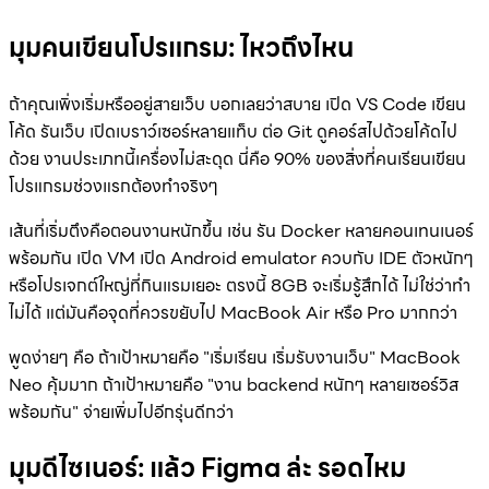
มุมคนเขียนโปรแกรม: ไหวถึงไหน
ถ้าคุณเพิ่งเริ่มหรืออยู่สายเว็บ บอกเลยว่าสบาย เปิด VS Code เขียน
โค้ด รันเว็บ เปิดเบราว์เซอร์หลายแท็บ ต่อ Git ดูคอร์สไปด้วยโค้ดไป
ด้วย งานประเภทนี้เครื่องไม่สะดุด นี่คือ 90% ของสิ่งที่คนเรียนเขียน
โปรแกรมช่วงแรกต้องทำจริงๆ
เส้นที่เริ่มตึงคือตอนงานหนักขึ้น เช่น รัน Docker หลายคอนเทนเนอร์
พร้อมกัน เปิด VM เปิด Android emulator ควบกับ IDE ตัวหนักๆ
หรือโปรเจกต์ใหญ่ที่กินแรมเยอะ ตรงนี้ 8GB จะเริ่มรู้สึกได้ ไม่ใช่ว่าทำ
ไม่ได้ แต่มันคือจุดที่ควรขยับไป MacBook Air หรือ Pro มากกว่า
พูดง่ายๆ คือ ถ้าเป้าหมายคือ "เริ่มเรียน เริ่มรับงานเว็บ" MacBook
Neo คุ้มมาก ถ้าเป้าหมายคือ "งาน backend หนักๆ หลายเซอร์วิส
พร้อมกัน" จ่ายเพิ่มไปอีกรุ่นดีกว่า
มุมดีไซเนอร์: แล้ว Figma ล่ะ รอดไหม